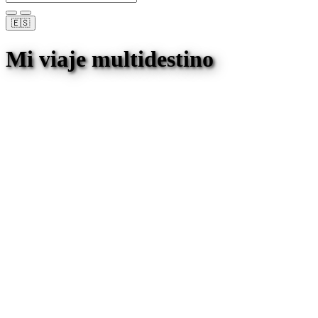
🇪🇸
Mi viaje multidestino