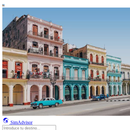
SimAdvisor