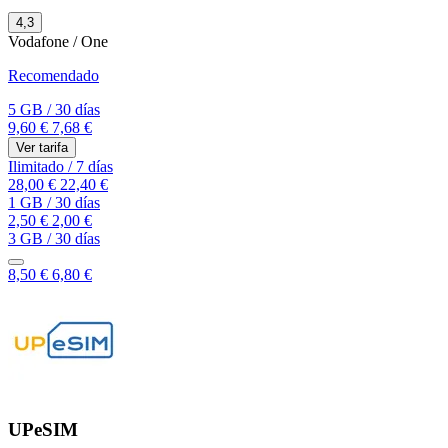
4,3
Vodafone / One
Recomendado
5 GB
/
30 días
9,60 €
7,68 €
Ver tarifa
Ilimitado
/
7 días
28,00 €
22,40 €
1 GB
/
30 días
2,50 €
2,00 €
3 GB
/
30 días
8,50 €
6,80 €
UPeSIM