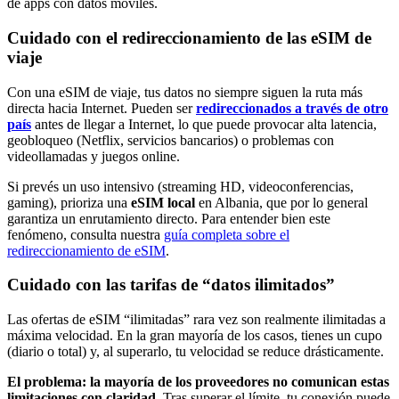
de apps con datos móviles.
Cuidado con el redireccionamiento de las eSIM de
viaje
Con una eSIM de viaje, tus datos no siempre siguen la ruta más
directa hacia Internet. Pueden ser
redireccionados a través de otro
país
antes de llegar a Internet, lo que puede provocar alta latencia,
geobloqueo (Netflix, servicios bancarios) o problemas con
videollamadas y juegos online.
Si prevés un uso intensivo (streaming HD, videoconferencias,
gaming), prioriza una
eSIM local
en Albania
, que por lo general
garantiza un enrutamiento directo. Para entender bien este
fenómeno, consulta nuestra
guía completa sobre el
redireccionamiento de eSIM
.
Cuidado con las tarifas de “datos ilimitados”
Las ofertas de eSIM “ilimitadas” rara vez son realmente ilimitadas a
máxima velocidad. En la gran mayoría de los casos, tienes un cupo
(diario o total) y, al superarlo, tu velocidad se reduce drásticamente.
El problema: la mayoría de los proveedores no comunican estas
limitaciones con claridad.
Tras superar el límite, tu conexión puede