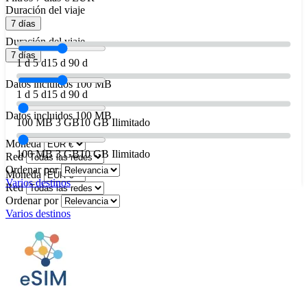
Duración del viaje
7 días
Duración del viaje
7 días
1 d
5 d
15 d
90 d
Datos incluidos
100 MB
1 d
5 d
15 d
90 d
Datos incluidos
100 MB
100 MB
3 GB
10 GB
Ilimitado
Moneda
100 MB
3 GB
10 GB
Ilimitado
Red
Ordenar por
Moneda
Varios destinos
Red
Ordenar por
Varios destinos