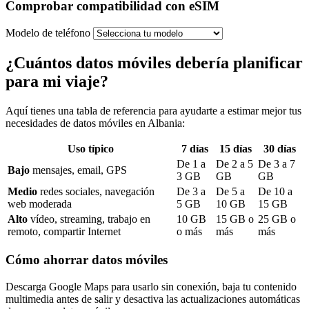
Comprobar compatibilidad con eSIM
Modelo de teléfono
¿Cuántos datos móviles debería planificar
para mi viaje?
Aquí tienes una tabla de referencia para ayudarte a estimar mejor tus
necesidades de datos móviles
en Albania
:
Uso típico
7
días
15
días
30
días
De
1
a
De
2
a
5
De
3
a
7
Bajo
mensajes, email, GPS
3
GB
GB
GB
Medio
redes sociales, navegación
De
3
a
De
5
a
De
10
a
web moderada
5
GB
10
GB
15
GB
Alto
vídeo, streaming, trabajo en
10
GB
15
GB o
25
GB o
remoto, compartir Internet
o más
más
más
Cómo ahorrar datos móviles
Descarga Google Maps para usarlo sin conexión, baja tu contenido
multimedia antes de salir y desactiva las actualizaciones automáticas