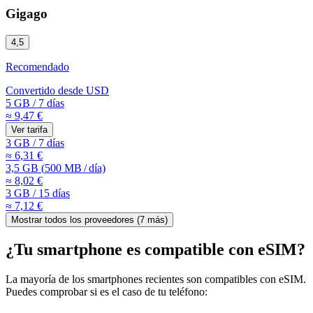
Gigago
4,5
Recomendado
Convertido desde
USD
5 GB
/
7 días
≈ 9,47 €
Ver tarifa
3 GB
/
7 días
≈ 6,31 €
3,5 GB
(
500 MB
/
día)
≈ 8,02 €
3 GB
/
15 días
≈ 7,12 €
Mostrar todos los proveedores (
7
más)
¿Tu smartphone es compatible con eSIM?
La mayoría de los smartphones recientes son compatibles con eSIM.
Puedes comprobar si es el caso de tu teléfono: