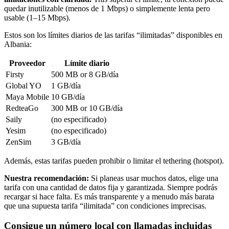
quedar inutilizable (menos de 1 Mbps) o simplemente lenta pero
usable (1–15 Mbps).
Estos son los límites diarios de las tarifas “ilimitadas” disponibles
en
Albania
:
Proveedor
Límite diario
Firsty
500 MB or 8 GB
/día
Global YO
1 GB
/día
Maya Mobile
10 GB
/día
RedteaGo
300 MB or 10 GB
/día
Saily
(no especificado)
Yesim
(no especificado)
ZenSim
3 GB
/día
Además, estas tarifas pueden prohibir o limitar el tethering (hotspot).
Nuestra recomendación:
Si planeas usar muchos datos, elige una
tarifa con una cantidad de datos fija y garantizada. Siempre podrás
recargar si hace falta. Es más transparente y a menudo más barata
que una supuesta tarifa “ilimitada” con condiciones imprecisas.
Consigue un número local con llamadas incluidas