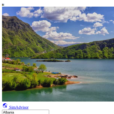
SimAdvisor