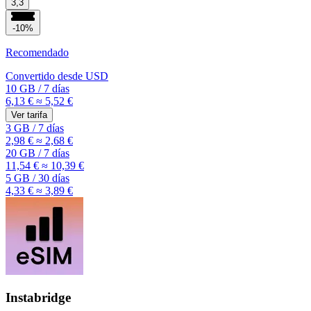
3,3
-10%
Recomendado
Convertido desde
USD
10 GB
/
7 días
6,13 €
≈ 5,52 €
Ver tarifa
3 GB
/
7 días
2,98 €
≈ 2,68 €
20 GB
/
7 días
11,54 €
≈ 10,39 €
5 GB
/
30 días
4,33 €
≈ 3,89 €
Instabridge