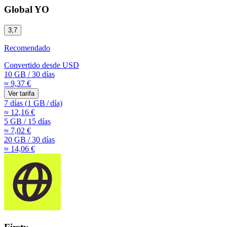
Global YO
3,7
Recomendado
Convertido desde
USD
10 GB
/
30 días
≈ 9,37 €
Ver tarifa
7 días
(
1 GB
/
día)
≈ 12,16 €
5 GB
/
15 días
≈ 7,02 €
20 GB
/
30 días
≈ 14,06 €