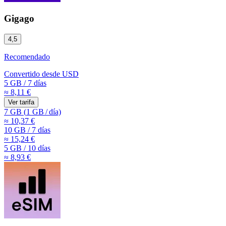
Gigago
4,5
Recomendado
Convertido desde
USD
5 GB
/
7 días
≈ 8,11 €
Ver tarifa
7 GB
(
1 GB
/
día)
≈ 10,37 €
10 GB
/
7 días
≈ 15,24 €
5 GB
/
10 días
≈ 8,93 €