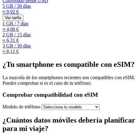
Convertido desde
USD
5 GB
/
30 días
≈ 9,92 €
Ver tarifa
1 GB
/
7 días
≈ 4,06 €
2 GB
/
15 días
≈ 6,31 €
3 GB
/
30 días
≈ 8,11 €
¿Tu smartphone es compatible con eSIM?
La mayoría de los smartphones recientes son compatibles con eSIM.
Puedes comprobar si es el caso de tu teléfono:
Comprobar compatibilidad con eSIM
Modelo de teléfono
¿Cuántos datos móviles debería planificar
para mi viaje?