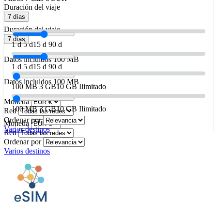
Duración del viaje
7 días
Duración del viaje
7 días
1 d
5 d
15 d
90 d
Datos incluidos
100 MB
1 d
5 d
15 d
90 d
Datos incluidos
100 MB
100 MB
3 GB
10 GB
Ilimitado
Moneda
100 MB
3 GB
10 GB
Ilimitado
Red
Ordenar por
Moneda
Varios destinos
Red
Ordenar por
Varios destinos