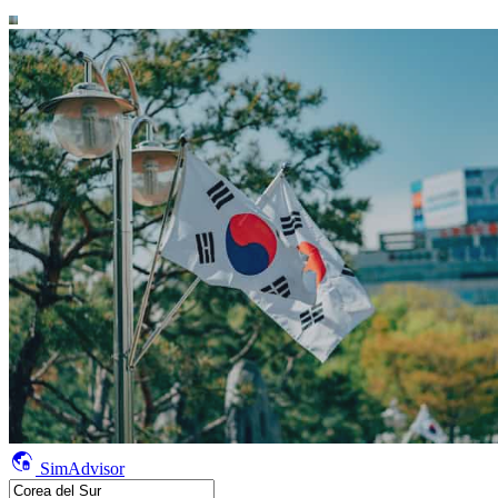
SimAdvisor