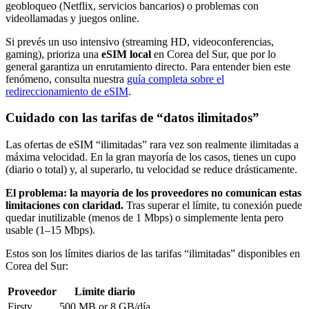
geobloqueo (Netflix, servicios bancarios) o problemas con
videollamadas y juegos online.
Si prevés un uso intensivo (streaming HD, videoconferencias,
gaming), prioriza una
eSIM local
en Corea del Sur
, que por lo
general garantiza un enrutamiento directo. Para entender bien este
fenómeno, consulta nuestra
guía completa sobre el
redireccionamiento de eSIM
.
Cuidado con las tarifas de “datos ilimitados”
Las ofertas de eSIM “ilimitadas” rara vez son realmente ilimitadas a
máxima velocidad. En la gran mayoría de los casos, tienes un cupo
(diario o total) y, al superarlo, tu velocidad se reduce drásticamente.
El problema: la mayoría de los proveedores no comunican estas
limitaciones con claridad.
Tras superar el límite, tu conexión puede
quedar inutilizable (menos de 1 Mbps) o simplemente lenta pero
usable (1–15 Mbps).
Estos son los límites diarios de las tarifas “ilimitadas” disponibles
en
Corea del Sur
:
Proveedor
Límite diario
Firsty
500 MB or 8 GB
/día