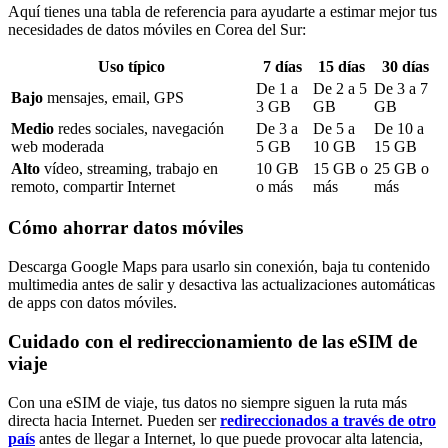
Aquí tienes una tabla de referencia para ayudarte a estimar mejor tus
necesidades de datos móviles
en Corea del Sur
:
Uso típico
7
días
15
días
30
días
De
1
a
De
2
a
5
De
3
a
7
Bajo
mensajes, email, GPS
3
GB
GB
GB
Medio
redes sociales, navegación
De
3
a
De
5
a
De
10
a
web moderada
5
GB
10
GB
15
GB
Alto
vídeo, streaming, trabajo en
10
GB
15
GB o
25
GB o
remoto, compartir Internet
o más
más
más
Cómo ahorrar datos móviles
Descarga Google Maps para usarlo sin conexión, baja tu contenido
multimedia antes de salir y desactiva las actualizaciones automáticas
de apps con datos móviles.
Cuidado con el redireccionamiento de las eSIM de
viaje
Con una eSIM de viaje, tus datos no siempre siguen la ruta más
directa hacia Internet. Pueden ser
redireccionados a través de otro
país
antes de llegar a Internet, lo que puede provocar alta latencia,