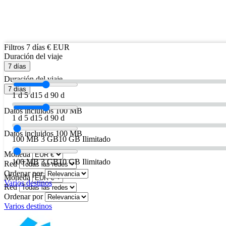
Filtros
7 días
€ EUR
Duración del viaje
7 días
Duración del viaje
7 días
1 d
5 d
15 d
90 d
Datos incluidos
100 MB
1 d
5 d
15 d
90 d
Datos incluidos
100 MB
100 MB
3 GB
10 GB
Ilimitado
Moneda
100 MB
3 GB
10 GB
Ilimitado
Red
Ordenar por
Moneda
Varios destinos
Red
Ordenar por
Varios destinos