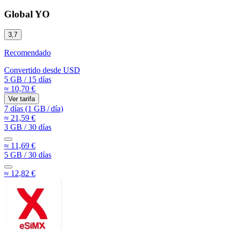
Global YO
3,7
Recomendado
Convertido desde
USD
5 GB
/
15 días
≈ 10,70 €
Ver tarifa
7 días
(
1 GB
/
día)
≈ 21,59 €
3 GB
/
30 días
≈ 11,69 €
5 GB
/
30 días
≈ 12,82 €