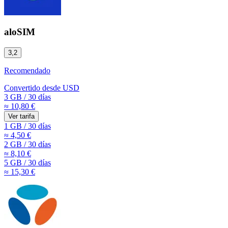
aloSIM
3,2
Recomendado
Convertido desde
USD
3 GB
/
30 días
≈ 10,80 €
Ver tarifa
1 GB
/
30 días
≈ 4,50 €
2 GB
/
30 días
≈ 8,10 €
5 GB
/
30 días
≈ 15,30 €