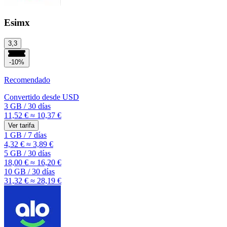
Esimx
3,3
-10%
Recomendado
Convertido desde
USD
3 GB
/
30 días
11,52 €
≈ 10,37 €
Ver tarifa
1 GB
/
7 días
4,32 €
≈ 3,89 €
5 GB
/
30 días
18,00 €
≈ 16,20 €
10 GB
/
30 días
31,32 €
≈ 28,19 €