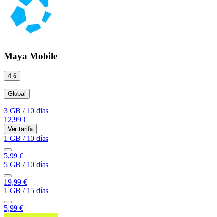
Maya Mobile
4,6
Global
3 GB
/
10 días
12,99 €
Ver tarifa
1 GB
/
10 días
5,99 €
5 GB
/
10 días
19,99 €
1 GB
/
15 días
5,99 €