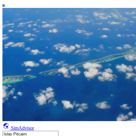
SimAdvisor