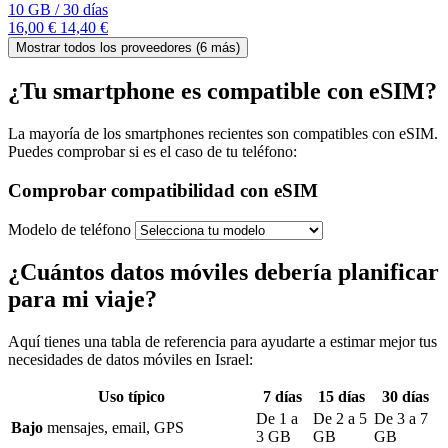
10 GB
/
30 días
16,00 €
14,40 €
Mostrar todos los proveedores (
6
más)
¿Tu smartphone es compatible con eSIM?
La mayoría de los smartphones recientes son compatibles con eSIM.
Puedes comprobar si es el caso de tu teléfono:
Comprobar compatibilidad con eSIM
Modelo de teléfono
¿Cuántos datos móviles debería planificar
para mi viaje?
Aquí tienes una tabla de referencia para ayudarte a estimar mejor tus
necesidades de datos móviles
en Israel
:
Uso típico
7
días
15
días
30
días
De
1
a
De
2
a
5
De
3
a
7
Bajo
mensajes, email, GPS
3
GB
GB
GB