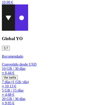
10,99 €
Global YO
3,7
Recomendado
Convertido desde
USD
10 GB
/
30 días
≈ 6,44 €
Ver tarifa
7 días
(
1 GB
/
día)
≈ 10,13 €
5 GB
/
15 días
≈ 4,68 €
20 GB
/
30 días
≈ 9,95 €