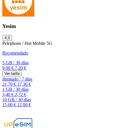
Yesim
4,3
Pelephone / Hot Mobile
5G
Recomendado
5 GB
/
30 días
9,00 €
7,20 €
Ver tarifa
Ilimitado
/
7 días
21,70 €
17,36 €
1 GB
/
30 días
3,40 €
2,72 €
10 GB
/
30 días
15,00 €
12,00 €