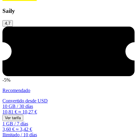
Saily
4,7
-5%
Recomendado
Convertido desde
USD
10 GB
/
30 días
10,81 €
≈ 10,27 €
Ver tarifa
1 GB
/
7 días
3,60 €
≈ 3,42 €
Ilimitado
/
10 días