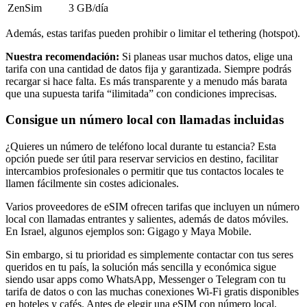
ZenSim
3 GB
/día
Además, estas tarifas pueden prohibir o limitar el tethering (hotspot).
Nuestra recomendación:
Si planeas usar muchos datos, elige una
tarifa con una cantidad de datos fija y garantizada. Siempre podrás
recargar si hace falta. Es más transparente y a menudo más barata
que una supuesta tarifa “ilimitada” con condiciones imprecisas.
Consigue un número local con llamadas incluidas
¿Quieres un número de teléfono local durante tu estancia? Esta
opción puede ser útil para reservar servicios en destino, facilitar
intercambios profesionales o permitir que tus contactos locales te
llamen fácilmente sin costes adicionales.
Varios proveedores de eSIM ofrecen tarifas que incluyen un número
local con llamadas entrantes y salientes, además de datos móviles.
En Israel
, algunos ejemplos son:
Gigago y Maya Mobile
.
Sin embargo, si tu prioridad es simplemente contactar con tus seres
queridos en tu país, la solución más sencilla y económica sigue
siendo usar apps como WhatsApp, Messenger o Telegram con tu
tarifa de datos o con las muchas conexiones Wi‑Fi gratis disponibles
en hoteles y cafés. Antes de elegir una eSIM con número local,