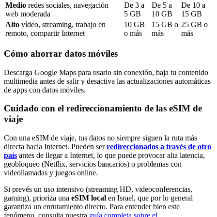
Medio
redes sociales, navegación
De
3
a
De
5
a
De
10
a
web moderada
5
GB
10
GB
15
GB
Alto
vídeo, streaming, trabajo en
10
GB
15
GB o
25
GB o
remoto, compartir Internet
o más
más
más
Cómo ahorrar datos móviles
Descarga Google Maps para usarlo sin conexión, baja tu contenido
multimedia antes de salir y desactiva las actualizaciones automáticas
de apps con datos móviles.
Cuidado con el redireccionamiento de las eSIM de
viaje
Con una eSIM de viaje, tus datos no siempre siguen la ruta más
directa hacia Internet. Pueden ser
redireccionados a través de otro
país
antes de llegar a Internet, lo que puede provocar alta latencia,
geobloqueo (Netflix, servicios bancarios) o problemas con
videollamadas y juegos online.
Si prevés un uso intensivo (streaming HD, videoconferencias,
gaming), prioriza una
eSIM local
en Israel
, que por lo general
garantiza un enrutamiento directo. Para entender bien este
fenómeno, consulta nuestra
guía completa sobre el