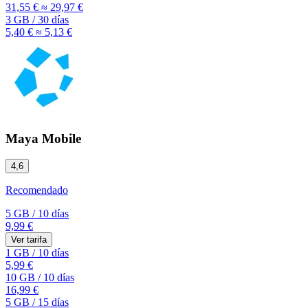
31,55 €
≈ 29,97 €
3 GB
/
30 días
5,40 €
≈ 5,13 €
Maya Mobile
4,6
Recomendado
5 GB
/
10 días
9,99 €
Ver tarifa
1 GB
/
10 días
5,99 €
10 GB
/
10 días
16,99 €
5 GB
/
15 días