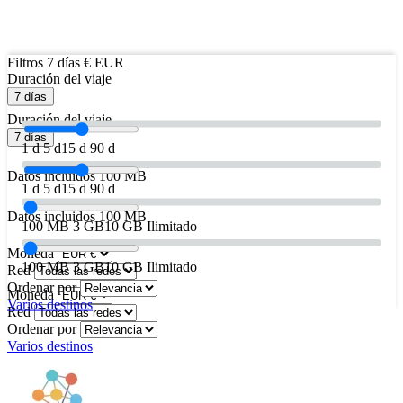
Filtros
7 días
€ EUR
Duración del viaje
7 días
Duración del viaje
7 días
1 d
5 d
15 d
90 d
Datos incluidos
100 MB
1 d
5 d
15 d
90 d
Datos incluidos
100 MB
100 MB
3 GB
10 GB
Ilimitado
Moneda
100 MB
3 GB
10 GB
Ilimitado
Red
Ordenar por
Moneda
Varios destinos
Red
Ordenar por
Varios destinos