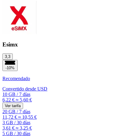
Esimx
3,3
-10%
Recomendado
Convertido desde
USD
10 GB
/
7 días
6,22 €
≈ 5,60 €
Ver tarifa
20 GB
/
7 días
11,72 €
≈ 10,55 €
3 GB
/
30 días
3,61 €
≈ 3,25 €
5 GB
/
30 días