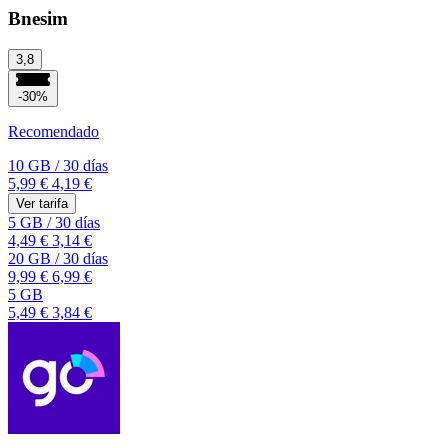
Bnesim
3,8
-30%
Recomendado
10 GB
/
30 días
5,99 €
4,19 €
Ver tarifa
5 GB
/
30 días
4,49 €
3,14 €
20 GB
/
30 días
9,99 €
6,99 €
5 GB
5,49 €
3,84 €