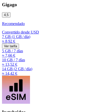
Gigago
4,5
Recomendado
Convertido desde
USD
7 GB
(
1 GB
/
día)
≈ 8,92 €
Ver tarifa
5 GB
/
7 días
≈ 7,66 €
10 GB
/
7 días
≈ 13,52 €
14 GB
(
2 GB
/
día)
≈ 14,42 €