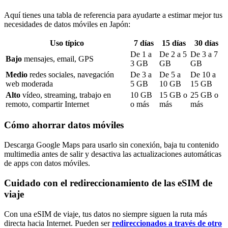
Aquí tienes una tabla de referencia para ayudarte a estimar mejor tus
necesidades de datos móviles
en Japón
:
Uso típico
7
días
15
días
30
días
De
1
a
De
2
a
5
De
3
a
7
Bajo
mensajes, email, GPS
3
GB
GB
GB
Medio
redes sociales, navegación
De
3
a
De
5
a
De
10
a
web moderada
5
GB
10
GB
15
GB
Alto
vídeo, streaming, trabajo en
10
GB
15
GB o
25
GB o
remoto, compartir Internet
o más
más
más
Cómo ahorrar datos móviles
Descarga Google Maps para usarlo sin conexión, baja tu contenido
multimedia antes de salir y desactiva las actualizaciones automáticas
de apps con datos móviles.
Cuidado con el redireccionamiento de las eSIM de
viaje
Con una eSIM de viaje, tus datos no siempre siguen la ruta más
directa hacia Internet. Pueden ser
redireccionados a través de otro