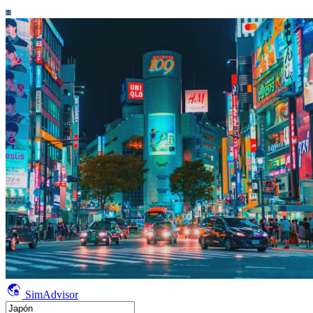
SimAdvisor