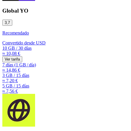
Global YO
3,7
Recomendado
Convertido desde
USD
10 GB
/
30 días
≈ 10,08 €
Ver tarifa
7 días
(
1 GB
/
día)
≈ 14,86 €
3 GB
/
15 días
≈ 7,20 €
5 GB
/
15 días
≈ 7,56 €