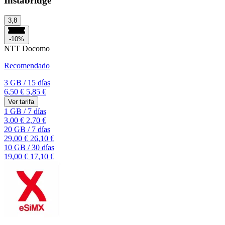
Instabridge
3,8
-10%
NTT Docomo
Recomendado
3 GB
/
15 días
6,50 €
5,85 €
Ver tarifa
1 GB
/
7 días
3,00 €
2,70 €
20 GB
/
7 días
29,00 €
26,10 €
10 GB
/
30 días
19,00 €
17,10 €