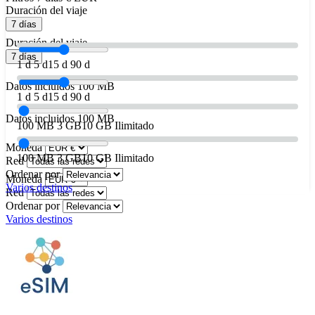
Duración del viaje
7 días
Duración del viaje
7 días
1 d
5 d
15 d
90 d
Datos incluidos
100 MB
1 d
5 d
15 d
90 d
Datos incluidos
100 MB
100 MB
3 GB
10 GB
Ilimitado
Moneda
100 MB
3 GB
10 GB
Ilimitado
Red
Ordenar por
Moneda
Varios destinos
Red
Ordenar por
Varios destinos