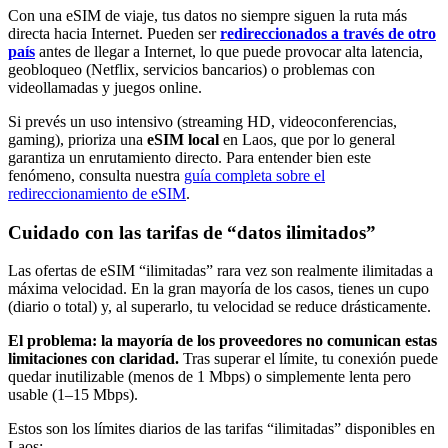
Con una eSIM de viaje, tus datos no siempre siguen la ruta más
directa hacia Internet. Pueden ser
redireccionados a través de otro
país
antes de llegar a Internet, lo que puede provocar alta latencia,
geobloqueo (Netflix, servicios bancarios) o problemas con
videollamadas y juegos online.
Si prevés un uso intensivo (streaming HD, videoconferencias,
gaming), prioriza una
eSIM local
en Laos
, que por lo general
garantiza un enrutamiento directo. Para entender bien este
fenómeno, consulta nuestra
guía completa sobre el
redireccionamiento de eSIM
.
Cuidado con las tarifas de “datos ilimitados”
Las ofertas de eSIM “ilimitadas” rara vez son realmente ilimitadas a
máxima velocidad. En la gran mayoría de los casos, tienes un cupo
(diario o total) y, al superarlo, tu velocidad se reduce drásticamente.
El problema: la mayoría de los proveedores no comunican estas
limitaciones con claridad.
Tras superar el límite, tu conexión puede
quedar inutilizable (menos de 1 Mbps) o simplemente lenta pero
usable (1–15 Mbps).
Estos son los límites diarios de las tarifas “ilimitadas” disponibles
en
Laos
: