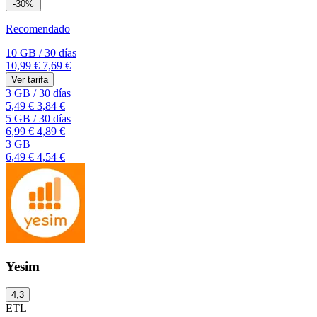
-30%
Recomendado
10 GB
/
30 días
10,99 €
7,69 €
Ver tarifa
3 GB
/
30 días
5,49 €
3,84 €
5 GB
/
30 días
6,99 €
4,89 €
3 GB
6,49 €
4,54 €
Yesim
4,3
ETL