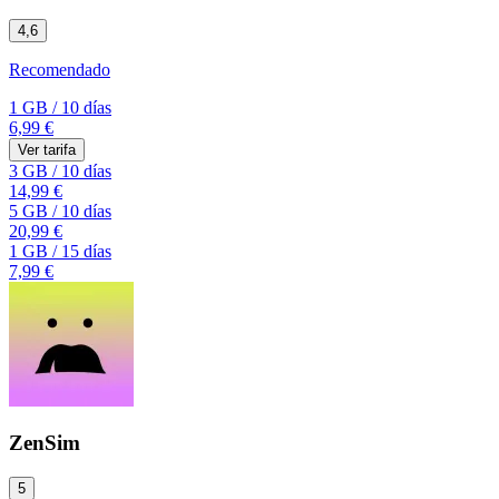
4,6
Recomendado
1 GB
/
10 días
6,99 €
Ver tarifa
3 GB
/
10 días
14,99 €
5 GB
/
10 días
20,99 €
1 GB
/
15 días
7,99 €
ZenSim
5