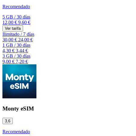
Recomendado
5 GB
/
30 días
12,00 €
9,60 €
Ver tarifa
Ilimitado
/
7 días
30,00 €
24,00 €
1 GB
/
30 días
4,30 €
3,44 €
3 GB
/
30 días
9,00 €
7,20 €
Monty eSIM
3,6
Recomendado