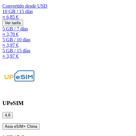
Convertido desde
USD
10 GB
/
15 días
≈ 6,85 €
Ver tarifa
5 GB
/
7 días
≈ 3,70 €
5 GB
/
10 días
≈ 3,97 €
5 GB
/
15 días
≈ 3,97 €
UPeSIM
4,8
Asia eSIM+ China