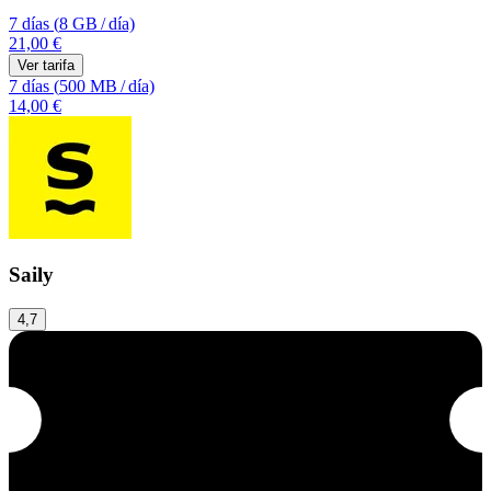
7 días
(
8 GB
/
día)
21,00 €
Ver tarifa
7 días
(
500 MB
/
día)
14,00 €
Saily
4,7