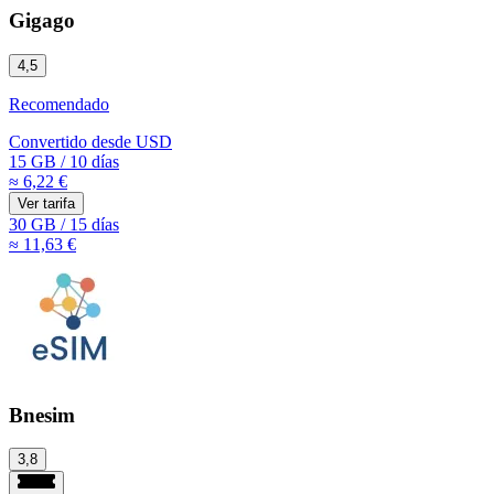
Gigago
4,5
Recomendado
Convertido desde
USD
15 GB
/
10 días
≈ 6,22 €
Ver tarifa
30 GB
/
15 días
≈ 11,63 €
Bnesim
3,8