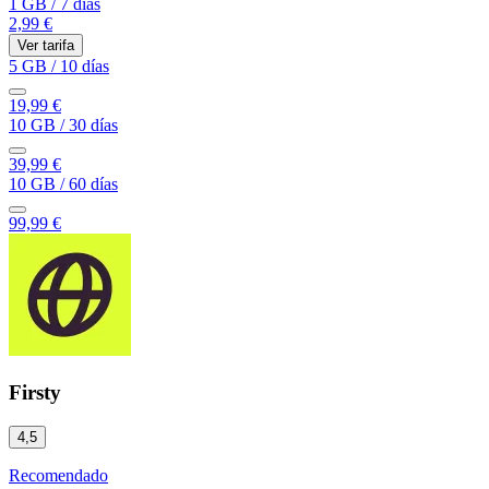
1 GB
/
7 días
2,99 €
Ver tarifa
5 GB
/
10 días
19,99 €
10 GB
/
30 días
39,99 €
10 GB
/
60 días
99,99 €
Firsty
4,5
Recomendado