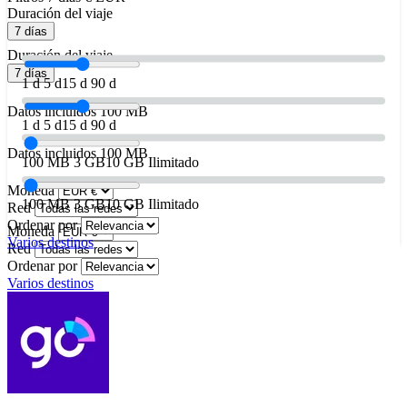
Duración del viaje
7 días
Duración del viaje
7 días
1 d
5 d
15 d
90 d
Datos incluidos
100 MB
1 d
5 d
15 d
90 d
Datos incluidos
100 MB
100 MB
3 GB
10 GB
Ilimitado
Moneda
100 MB
3 GB
10 GB
Ilimitado
Red
Ordenar por
Moneda
Varios destinos
Red
Ordenar por
Varios destinos