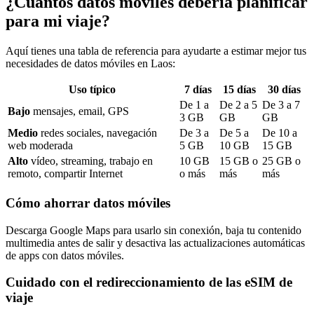
¿Cuántos datos móviles debería planificar
para mi viaje?
Aquí tienes una tabla de referencia para ayudarte a estimar mejor tus
necesidades de datos móviles
en Laos
:
Uso típico
7
días
15
días
30
días
De
1
a
De
2
a
5
De
3
a
7
Bajo
mensajes, email, GPS
3
GB
GB
GB
Medio
redes sociales, navegación
De
3
a
De
5
a
De
10
a
web moderada
5
GB
10
GB
15
GB
Alto
vídeo, streaming, trabajo en
10
GB
15
GB o
25
GB o
remoto, compartir Internet
o más
más
más
Cómo ahorrar datos móviles
Descarga Google Maps para usarlo sin conexión, baja tu contenido
multimedia antes de salir y desactiva las actualizaciones automáticas
de apps con datos móviles.
Cuidado con el redireccionamiento de las eSIM de
viaje