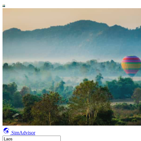
SimAdvisor