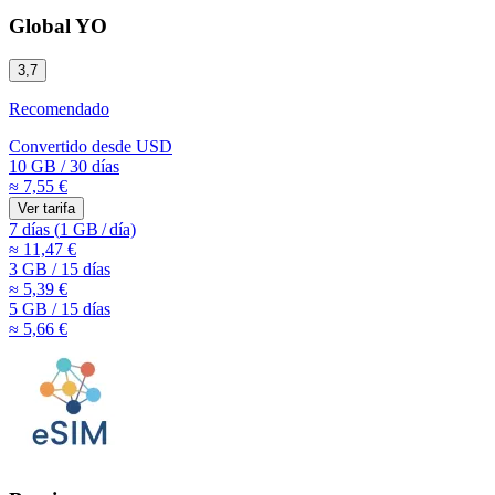
Global YO
3,7
Recomendado
Convertido desde
USD
10 GB
/
30 días
≈ 7,55 €
Ver tarifa
7 días
(
1 GB
/
día)
≈ 11,47 €
3 GB
/
15 días
≈ 5,39 €
5 GB
/
15 días
≈ 5,66 €