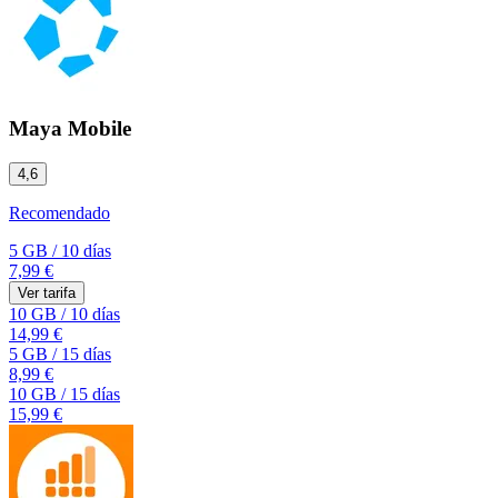
Maya Mobile
4,6
Recomendado
5 GB
/
10 días
7,99 €
Ver tarifa
10 GB
/
10 días
14,99 €
5 GB
/
15 días
8,99 €
10 GB
/
15 días
15,99 €