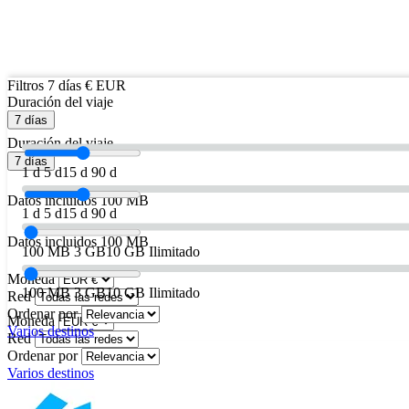
Filtros
7 días
€ EUR
Duración del viaje
7 días
Duración del viaje
7 días
1 d
5 d
15 d
90 d
Datos incluidos
100 MB
1 d
5 d
15 d
90 d
Datos incluidos
100 MB
100 MB
3 GB
10 GB
Ilimitado
Moneda
100 MB
3 GB
10 GB
Ilimitado
Red
Ordenar por
Moneda
Varios destinos
Red
Ordenar por
Varios destinos