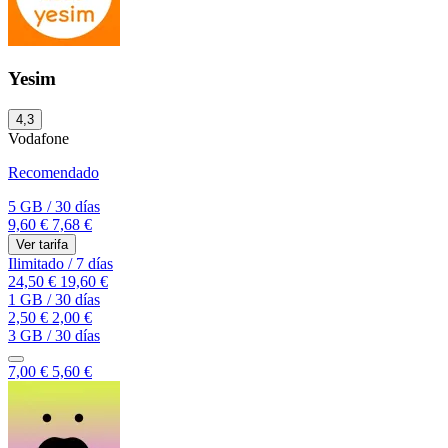
Yesim
4,3
Vodafone
Recomendado
5 GB
/
30 días
9,60 €
7,68 €
Ver tarifa
Ilimitado
/
7 días
24,50 €
19,60 €
1 GB
/
30 días
2,50 €
2,00 €
3 GB
/
30 días
7,00 €
5,60 €