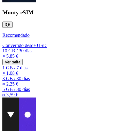
Monty eSIM
3,6
Recomendado
Convertido desde
USD
10 GB
/
30 días
≈ 5,85 €
Ver tarifa
1 GB
/
7 días
≈ 1,08 €
3 GB
/
30 días
≈ 2,25 €
5 GB
/
30 días
≈ 3,59 €