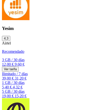
Yesim
4,3
Airtel
Recomendado
3 GB
/
30 días
12,00 €
9,60 €
Ver tarifa
Ilimitado
/
7 días
39,00 €
31,20 €
1 GB
/
30 días
5,40 €
4,32 €
5 GB
/
30 días
19,00 €
15,20 €