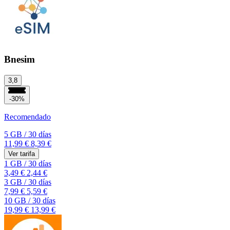
Bnesim
3,8
-30%
Recomendado
5 GB
/
30 días
11,99 €
8,39 €
Ver tarifa
1 GB
/
30 días
3,49 €
2,44 €
3 GB
/
30 días
7,99 €
5,59 €
10 GB
/
30 días
19,99 €
13,99 €