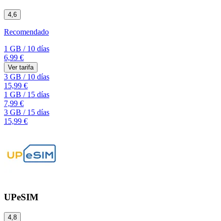
4,6
Recomendado
1 GB
/
10 días
6,99 €
Ver tarifa
3 GB
/
10 días
15,99 €
1 GB
/
15 días
7,99 €
3 GB
/
15 días
15,99 €
UPeSIM
4,8