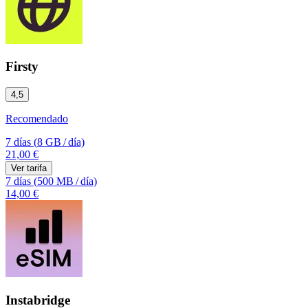
Firsty
4,5
Recomendado
7 días
(
8 GB
/
día)
21,00 €
Ver tarifa
7 días
(
500 MB
/
día)
14,00 €
Instabridge