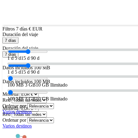
Filtros
7 días
€ EUR
Duración del viaje
7 días
Duración del viaje
7 días
1 d
5 d
15 d
90 d
Datos incluidos
100 MB
1 d
5 d
15 d
90 d
Datos incluidos
100 MB
100 MB
3 GB
10 GB
Ilimitado
Moneda
100 MB
3 GB
10 GB
Ilimitado
Red
Ordenar por
Moneda
Varios destinos
Red
Ordenar por
Varios destinos