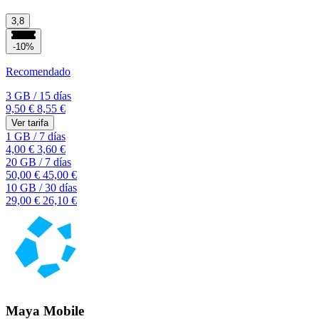
3,8
-10%
Recomendado
3 GB
/
15 días
9,50 €
8,55 €
Ver tarifa
1 GB
/
7 días
4,00 €
3,60 €
20 GB
/
7 días
50,00 €
45,00 €
10 GB
/
30 días
29,00 €
26,10 €
Maya Mobile