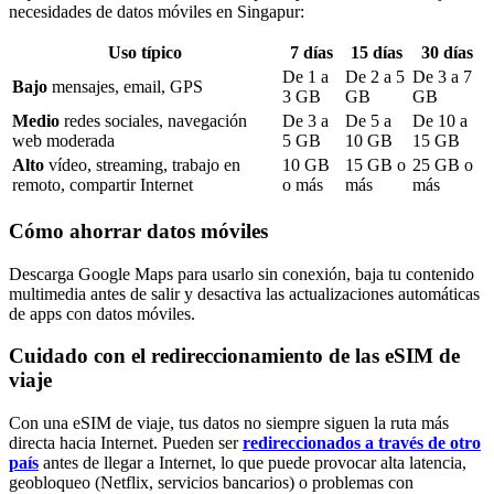
necesidades de datos móviles
en Singapur
:
Uso típico
7
días
15
días
30
días
De
1
a
De
2
a
5
De
3
a
7
Bajo
mensajes, email, GPS
3
GB
GB
GB
Medio
redes sociales, navegación
De
3
a
De
5
a
De
10
a
web moderada
5
GB
10
GB
15
GB
Alto
vídeo, streaming, trabajo en
10
GB
15
GB o
25
GB o
remoto, compartir Internet
o más
más
más
Cómo ahorrar datos móviles
Descarga Google Maps para usarlo sin conexión, baja tu contenido
multimedia antes de salir y desactiva las actualizaciones automáticas
de apps con datos móviles.
Cuidado con el redireccionamiento de las eSIM de
viaje
Con una eSIM de viaje, tus datos no siempre siguen la ruta más
directa hacia Internet. Pueden ser
redireccionados a través de otro
país
antes de llegar a Internet, lo que puede provocar alta latencia,
geobloqueo (Netflix, servicios bancarios) o problemas con