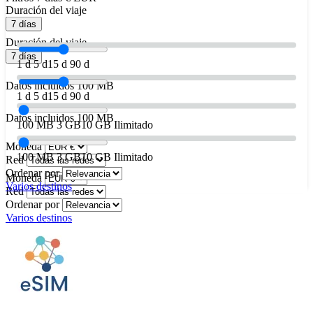
Duración del viaje
7 días
Duración del viaje
7 días
1 d
5 d
15 d
90 d
Datos incluidos
100 MB
1 d
5 d
15 d
90 d
Datos incluidos
100 MB
100 MB
3 GB
10 GB
Ilimitado
Moneda
100 MB
3 GB
10 GB
Ilimitado
Red
Ordenar por
Moneda
Varios destinos
Red
Ordenar por
Varios destinos