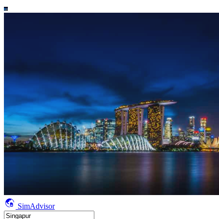
SimAdvisor