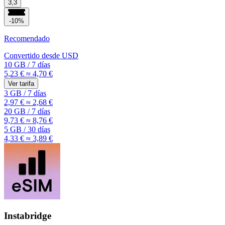
3,3
-10%
Recomendado
Convertido desde
USD
10 GB
/
7 días
5,23 €
≈ 4,70 €
Ver tarifa
3 GB
/
7 días
2,97 €
≈ 2,68 €
20 GB
/
7 días
9,73 €
≈ 8,76 €
5 GB
/
30 días
4,33 €
≈ 3,89 €
Instabridge