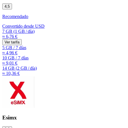
4,5
Recomendado
Convertido desde
USD
7 GB
(
1 GB
/
día)
≈ 6,76 €
Ver tarifa
5 GB
/
7 días
≈ 4,96 €
10 GB
/
7 días
≈ 9,01 €
14 GB
(
2 GB
/
día)
≈ 10,36 €
Esimx