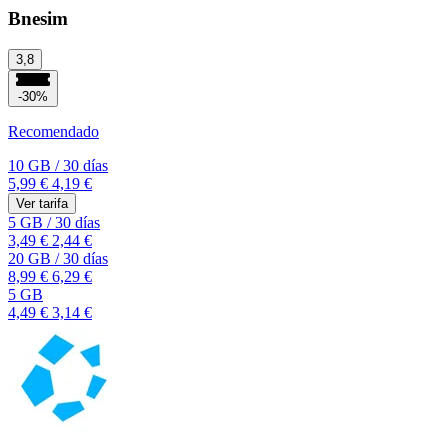
Bnesim
3,8
-30%
Recomendado
10 GB
/
30 días
5,99 €
4,19 €
Ver tarifa
5 GB
/
30 días
3,49 €
2,44 €
20 GB
/
30 días
8,99 €
6,29 €
5 GB
4,49 €
3,14 €