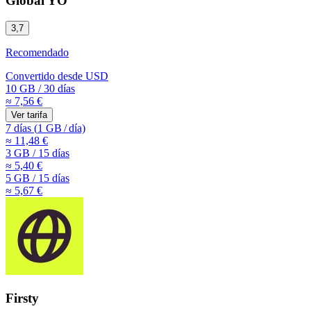
Global YO
3,7
Recomendado
Convertido desde
USD
10 GB
/
30 días
≈ 7,56 €
Ver tarifa
7 días
(
1 GB
/
día)
≈ 11,48 €
3 GB
/
15 días
≈ 5,40 €
5 GB
/
15 días
≈ 5,67 €
Firsty