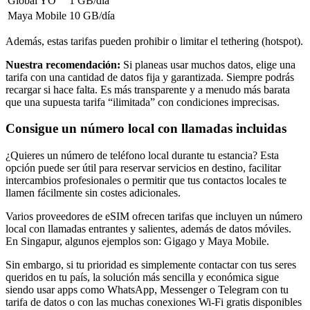
Global YO
1 GB
/día
Maya Mobile
10 GB
/día
Además, estas tarifas pueden prohibir o limitar el tethering (hotspot).
Nuestra recomendación:
Si planeas usar muchos datos, elige una
tarifa con una cantidad de datos fija y garantizada. Siempre podrás
recargar si hace falta. Es más transparente y a menudo más barata
que una supuesta tarifa “ilimitada” con condiciones imprecisas.
Consigue un número local con llamadas incluidas
¿Quieres un número de teléfono local durante tu estancia? Esta
opción puede ser útil para reservar servicios en destino, facilitar
intercambios profesionales o permitir que tus contactos locales te
llamen fácilmente sin costes adicionales.
Varios proveedores de eSIM ofrecen tarifas que incluyen un número
local con llamadas entrantes y salientes, además de datos móviles.
En Singapur
, algunos ejemplos son:
Gigago y Maya Mobile
.
Sin embargo, si tu prioridad es simplemente contactar con tus seres
queridos en tu país, la solución más sencilla y económica sigue
siendo usar apps como WhatsApp, Messenger o Telegram con tu
tarifa de datos o con las muchas conexiones Wi‑Fi gratis disponibles