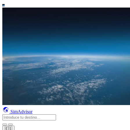
SimAdvisor
🇪🇸